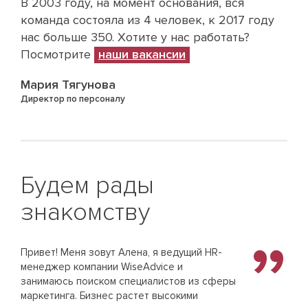
В 2003 году, на момент основания, вся
команда состояла из 4 человек, к 2017 году
нас больше 350. Хотите у нас работать?
Посмотрите
наши вакансии
Мария Тягунова
Директор по персоналу
Будем рады
знакомству
Привет! Меня зовут Алена, я ведущий HR-
Наш
менеджер компании WiseAdvice и
Поэ
занимаюсь поиском специалистов из сферы
и и
маркетинга. Бизнес растет высокими
дел