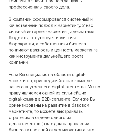
темпами, а значит нам всегда нужны
с д
профессионалы своего дела.
зак
акт
В компании сформировался системный и
гара
качественный подход к маркетингу. У нас
сильный интернет-маркетинг, адекватные
Мы 
бюджеты, отсутствует излишняя
кот
бюрократия, а собственники бизнеса
зак
понимают важность и ценность маркетинга
при
как инструмента дальнейшего роста
пре
компании.
вып
с п
Если Вы специалист в области digital-
ком
маркетинга, присоединяйтесь к команде
и о
нашего внутреннего digital-агентства. Мы по
в з
праву являемся одной из сильнейших
digital-команд в B2B-сегменте. Если же Вы
Та
ориентированы на развитие в базовом
е
Вед
маркетинге, то можете выстраивать
стратегию в отделе одного из
+7 
департаментов (в каждом направлении
бизнеса у нас свой отдел маркетинга, что